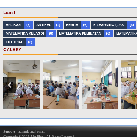
Label
APLIKASI
(3)
ARTIKEL
(1)
BERITA
(6)
E-LEARNING (LMS)
(6)
MATEMATIKA KELAS XI
(6)
MATEMATIKA PEMINATAN
(6)
MATEMATIK
TUTORIAL
(8)
GALERY
Support :
acimulyana
|
email
Copyright © 2022.
My Blog
- All Rights Reserved