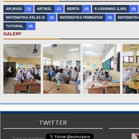
APLIKASI
(3)
ARTIKEL
(1)
BERITA
(6)
E-LEARNING (LMS)
(6)
MATEMATIKA KELAS XI
(6)
MATEMATIKA PEMINATAN
(6)
MATEMATIK
TUTORIAL
(8)
GALERY
TWITTER
Tweets by acimulyana