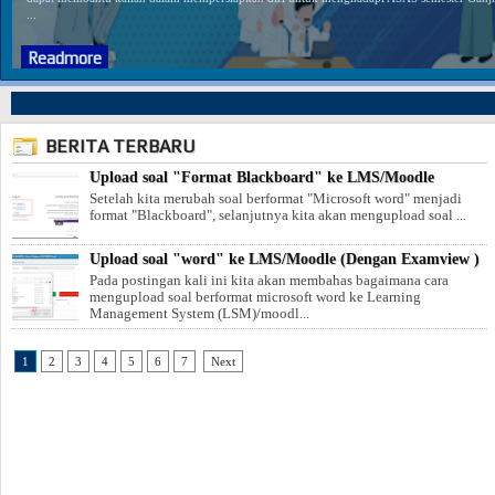
...
Readmore
BERITA TERBARU
Upload soal "Format Blackboard" ke LMS/Moodle
Upload soal "word" ke LMS/Moodle (Dengan Examview )
1
2
3
4
5
6
7
Next