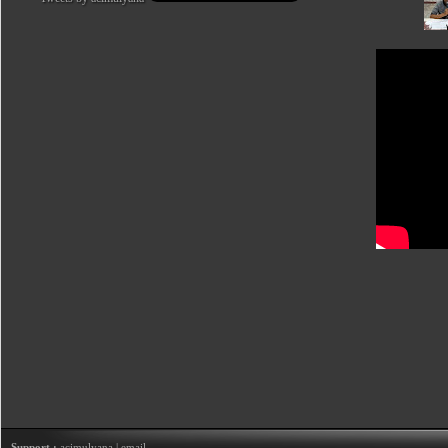
Support :
acimulyana
|
email