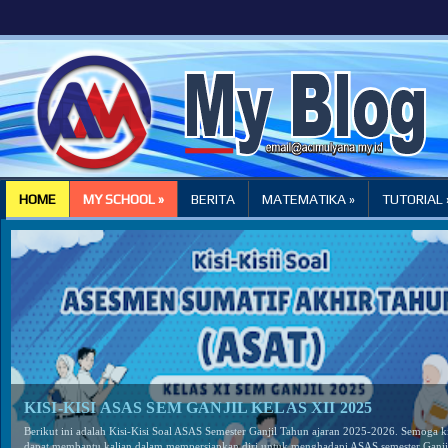
HOME
MY SCHOOL »
BERITA
MATEMATIKA »
TUTORIAL 
KISI-KISI ASAS SEM GANJIL KELAS XII 2025
Berikut ini adalah Kisi-Kisi Soal ASAS Semester Ganjil Tahun ajaran 2025-2026. Semoga kis
dapat membantu kalian dalam mempersiapkan diri untuk menghadapi ASAS semester Ganjil