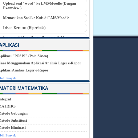
Upload soal "word" ke LMS/Moodle (Dengan
Examview )
Memasukan Soal ke Kuis di LMS/Moodle
Irisan Kerucut (Hiperbola)
Import nilai ke e-Rapor (Import nilai ke
Perencanaan)
APLIKASI
Soal ASS Matematika Wajib 2023
plikasi "POSIS" (Poin Siswa)
Lingkaran
ara Menggunakan Aplikasi Analisis Leger e-Rapor
plikasi Analisis Leger e-Rapor
bih Banyak
MATERI MATEMATIKA
ntegral
MATRIKS
Metode Gabungan
etode Substitusi
etode Eliminasi
bih Banyak