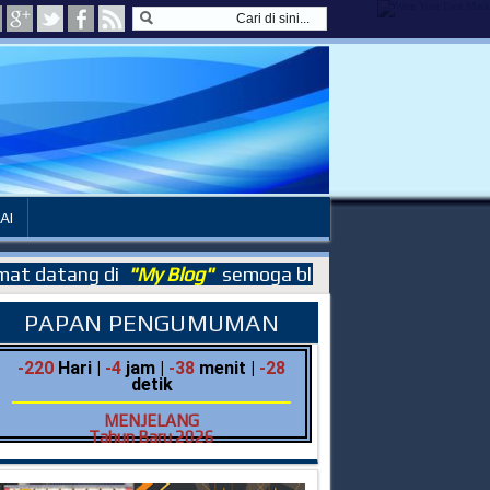
AI
 datang di
"My Blog"
semoga blog ini dapat member
PAPAN PENGUMUMAN
-220
Hari |
-4
jam |
-38
menit |
-29
detik
MENJELANG
Tahun Baru 2026