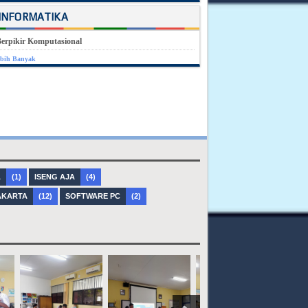
INFORMATIKA
erpikir Komputasional
bih Banyak
A
(1)
ISENG AJA
(4)
AKARTA
(12)
SOFTWARE PC
(2)