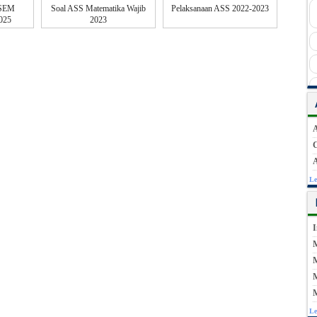
 SEM
Soal ASS Matematika Wajib
Pelaksanaan ASS 2022-2023
025
2023
A
C
A
Le
I
M
M
Le