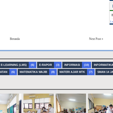
B
Le
Beranda
Next Post »
E-LEARNING (LMS)
(6)
E-RAPOR
(3)
INFORMASI
(10)
INFORMATIK
NATAN
(6)
MATEMATIKA WAJIB
(8)
MATERI AJAR MTK
(7)
SMAN 14 J